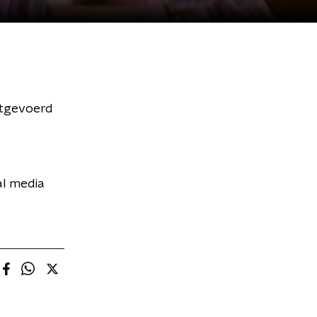
itgevoerd
al media