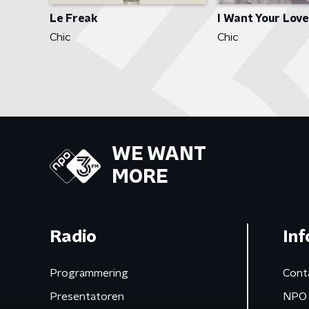
Le Freak
I Want Your Love
Chic
Chic
WE WANT
MORE
Radio
Inf
Programmering
Cont
Presentatoren
NPO 