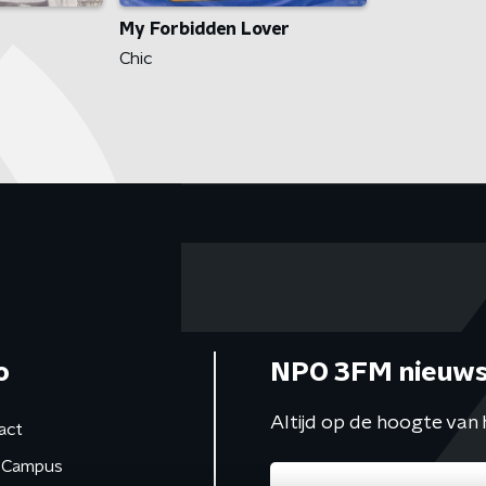
My Forbidden Lover
Chic
o
NPO 3FM nieuws
Altijd op de hoogte van 
act
Campus