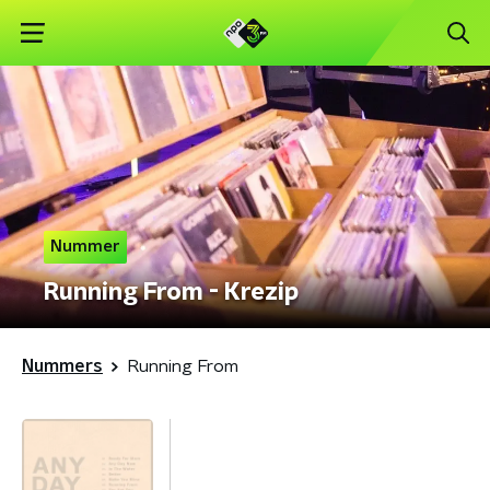
Nummer
Running From - Krezip
Nummers
Running From