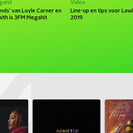
gahit
Video
nds' van Loyle Carner en
Line-up en tips voor Low
mith is 3FM Megahit
2019