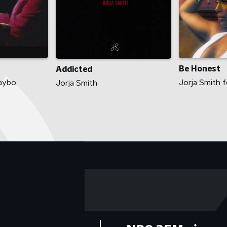
Be Honest
Addicted
haybo
Jorja Smith 
Jorja Smith