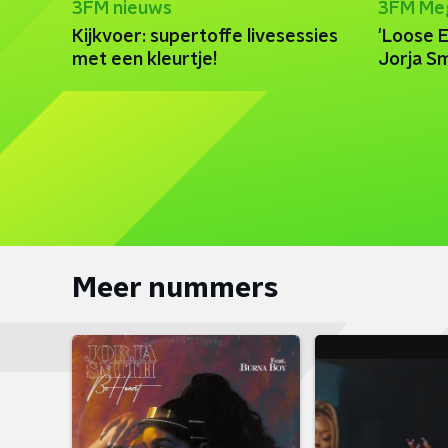
3FM nieuws
3FM Me
Kijkvoer: supertoffe livesessies
'Loose E
met een kleurtje!
Jorja S
Meer nummers