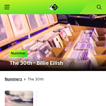
Nummer
The 30th - Billie Eilish
Nummers
The 30th