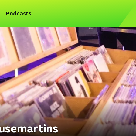
Podcasts
ousemartins