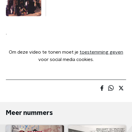
.
Om deze video te tonen moet je
toestemming geven
voor social media cookies.
Meer nummers