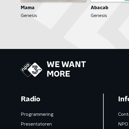
Mama
Abacab
Genesis
Genesis
WE WANT
MORE
Radio
Inf
Programmering
Cont
Presentatoren
NPO 