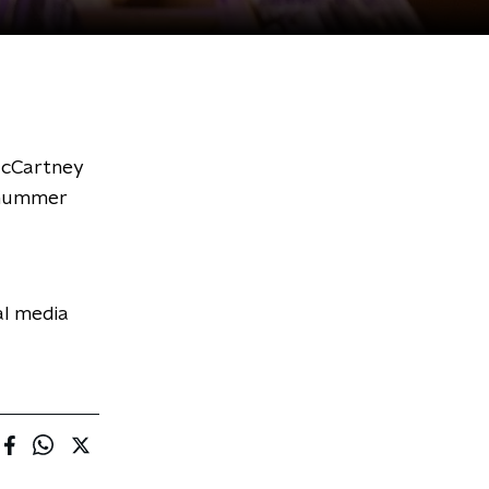
McCartney
t nummer
al media