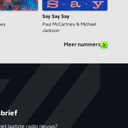
Say Say Say
ney
Paul McCartney & Michael
Jackson
Meer nummers
brief
het laatste radio nieuws?