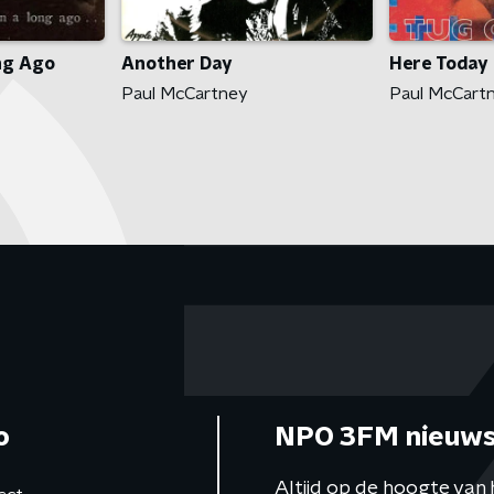
ng Ago
Another Day
Here Today
Paul McCartney
Paul McCart
o
NPO 3FM nieuws
Altijd op de hoogte van 