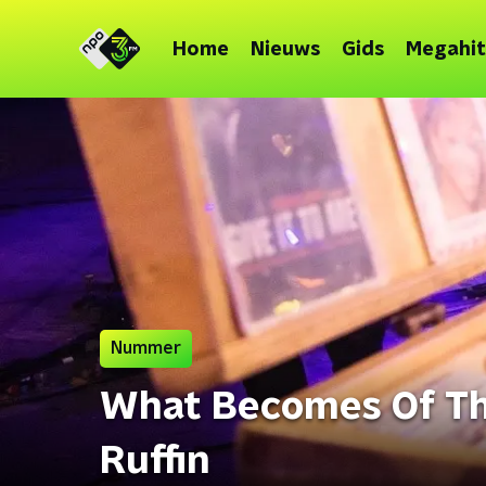
Home
Nieuws
Gids
Megahit
Nummer
What Becomes Of Th
Ruffin