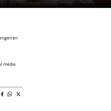
rengen en
al media