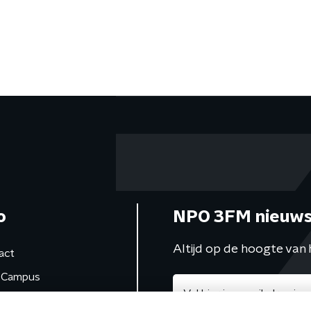
o
NPO 3FM nieuws
Altijd op de hoogte van 
act
Campus
de studio