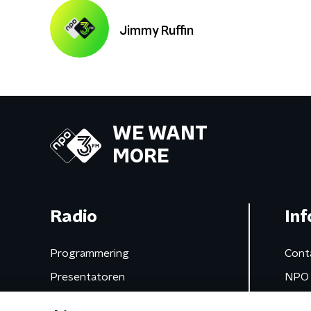
Jimmy Ruffin
WE WANT
MORE
Radio
Inf
Programmering
Cont
Presentatoren
NPO 
Frequenties
App 