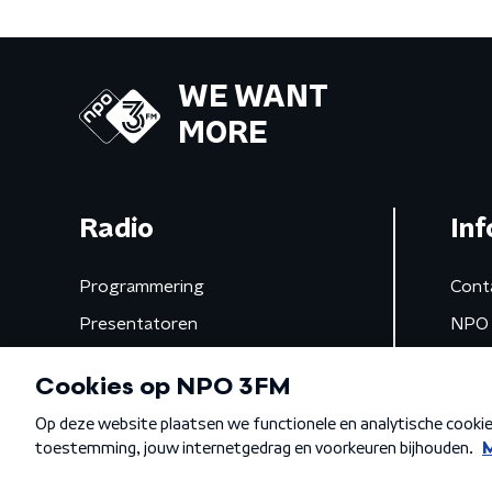
WE WANT
MORE
Radio
Inf
Programmering
Cont
Presentatoren
NPO 
Frequenties
App 
Gemist
Algemene voorwaarden
Privacybeleid