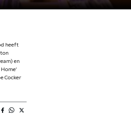
od heeft
pton
ream) en
y Home'
oe Cocker