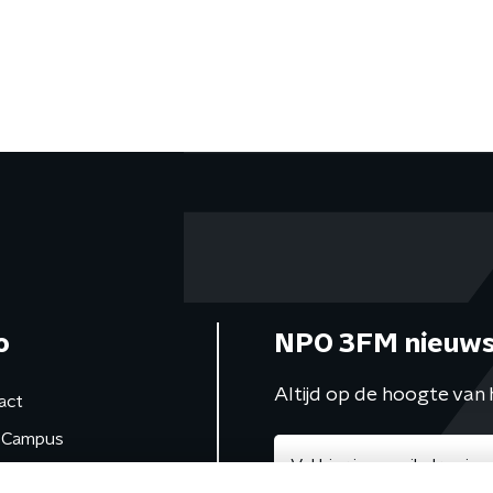
o
NPO 3FM nieuws
Altijd op de hoogte van 
act
Campus
de studio