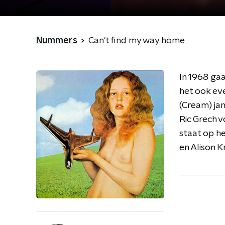
Nummers
Can't find my way home
In 1968 ga
het ook ev
(Cream) ja
Ric Grech 
staat op he
en Alison 