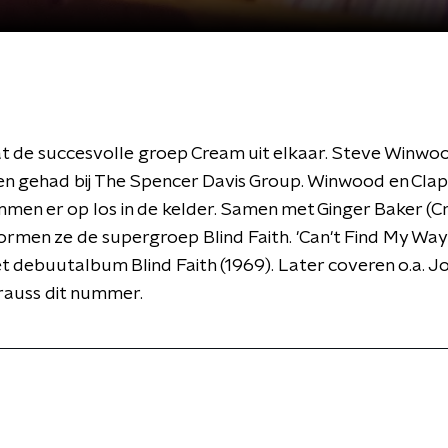
at de succesvolle groep Cream uit elkaar. Steve Winwo
en gehad bij The Spencer Davis Group. Winwood en Cla
mmen er op los in de kelder. Samen met Ginger Baker (C
vormen ze de supergroep Blind Faith. 'Can't Find My Wa
t debuutalbum Blind Faith (1969). Later coveren o.a. J
Krauss dit nummer.