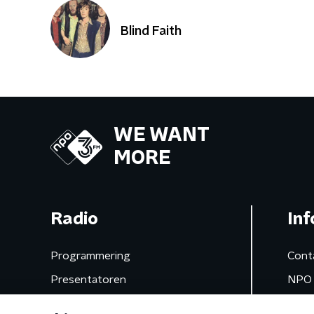
Blind Faith
WE WANT
MORE
Radio
Inf
Programmering
Cont
Presentatoren
NPO 
Frequenties
App 