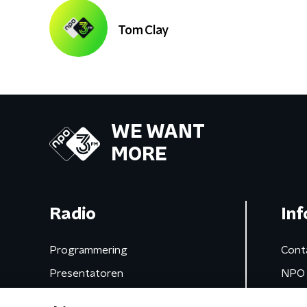
Tom Clay
WE WANT
MORE
Radio
Inf
Programmering
Cont
Presentatoren
NPO 
Frequenties
App 