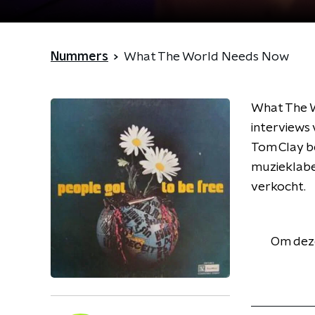
Nummers
What The World Needs Now
What The W
interviews
Tom Clay b
muzieklabe
verkocht.
Om deze