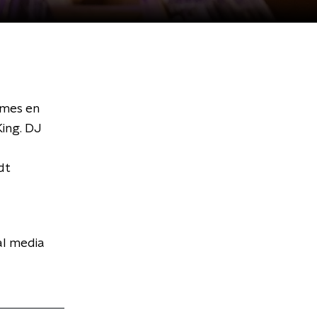
ames en
ing. DJ
dt
al media