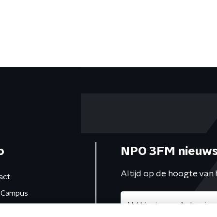
o
NPO 3FM nieuws
Altijd op de hoogte van 
act
Campus
de studio