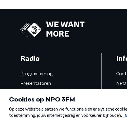
WE WANT
MORE
Radio
Inf
Programmering
Cont
Presentatoren
NPO 
Frequenties
App 
Gemist
Algemene voorwaarden
Privacybeleid