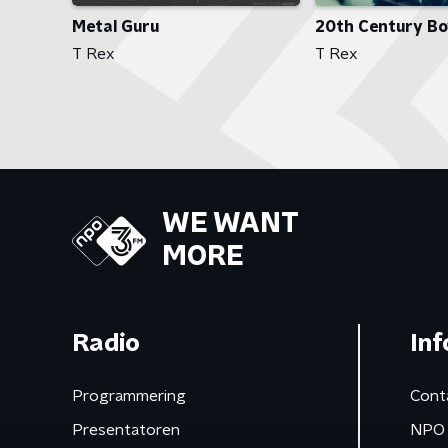
Metal Guru
20th Century B
T Rex
T Rex
WE WANT
MORE
Radio
Inf
Programmering
Cont
Presentatoren
NPO 