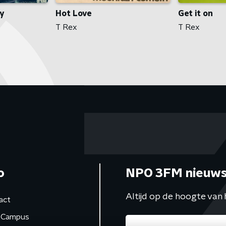
oy
Get it on
Hot Love
T Rex
T Rex
o
NPO 3FM nieuws
Altijd op de hoogte van 
act
Campus