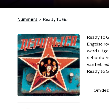
Nummers
Ready To Go
Ready To Go
Engelse ro
werd uitge
debuutalbu
van het lie
Ready to Go
Om deze