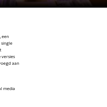
, een
 single
t
 versies
evoegd aan
al media