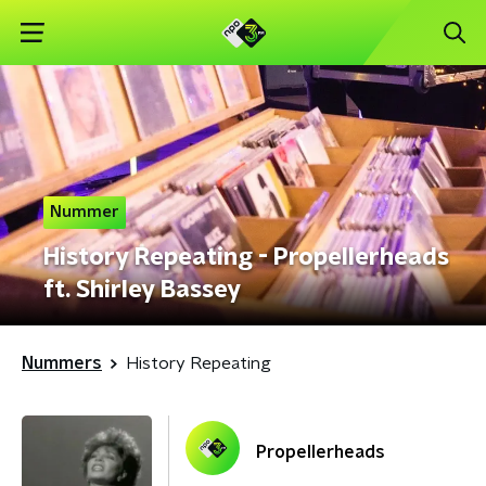
Nummer
History Repeating - Propellerheads
ft. Shirley Bassey
Nummers
History Repeating
Propellerheads