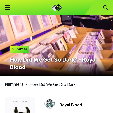
Nummer
How Did We Get So Dark? - Royal
Blood
Nummers
How Did We Get So Dark?
Royal Blood