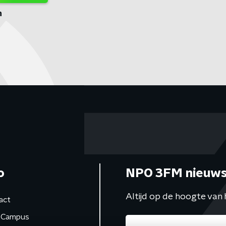
n
o
NPO 3FM nieuws
Altijd op de hoogte van 
act
Campus