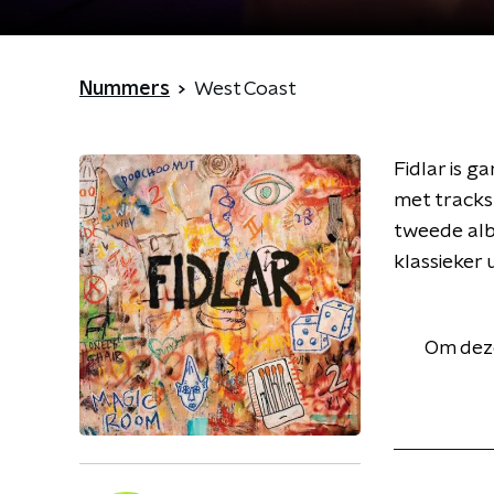
Nummers
West Coast
Fidlar is g
met tracks
tweede alb
klassieker 
Om deze