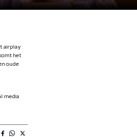
t airplay
 komt het
een oude
al media