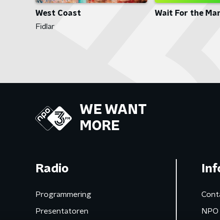
Wait For the Ma
West Coast
Fidlar
WE WANT
MORE
Radio
Inf
Programmering
Cont
Presentatoren
NPO 