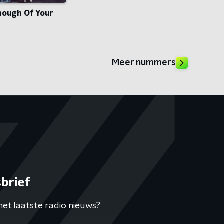
nough Of Your
Meer nummers
brief
het laatste radio nieuws?