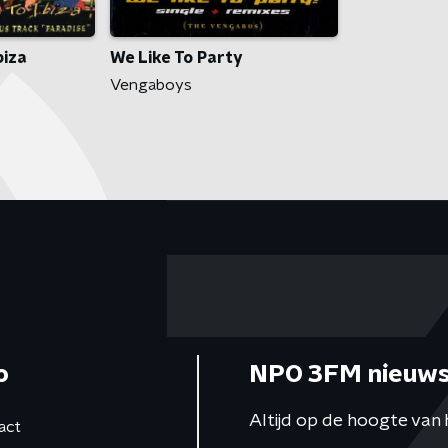
biza
We Like To Party
Vengaboys
o
NPO 3FM nieuws
Altijd op de hoogte van 
act