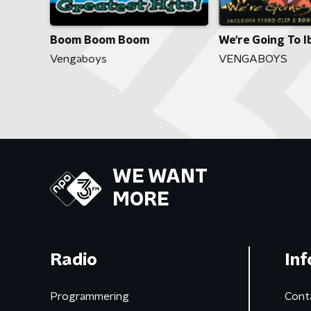
Boom Boom Boom
We're Going To I
Vengaboys
VENGABOYS
WE WANT
MORE
Radio
Inf
Programmering
Cont