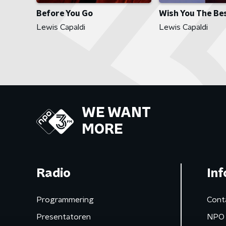
Wish You The Be
Before You Go
Lewis Capaldi
Lewis Capaldi
WE WANT
MORE
Radio
Inf
Programmering
Cont
Presentatoren
NPO 