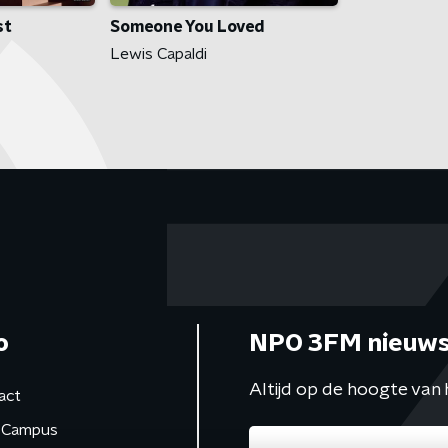
st
Someone You Loved
Lewis Capaldi
o
NPO 3FM nieuws
Altijd op de hoogte van 
act
Campus