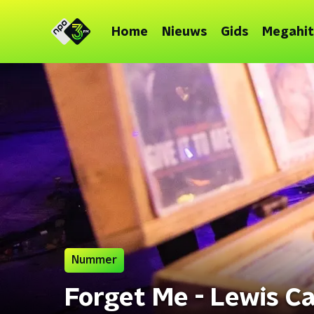
Home
Nieuws
Gids
Megahit
Nummer
Forget Me - Lewis Ca