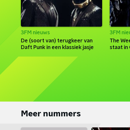
3FM nieuws
3FM ni
De (soort van) terugkeer van
The Wee
Daft Punk in een klassiek jasje
staat i
Meer nummers