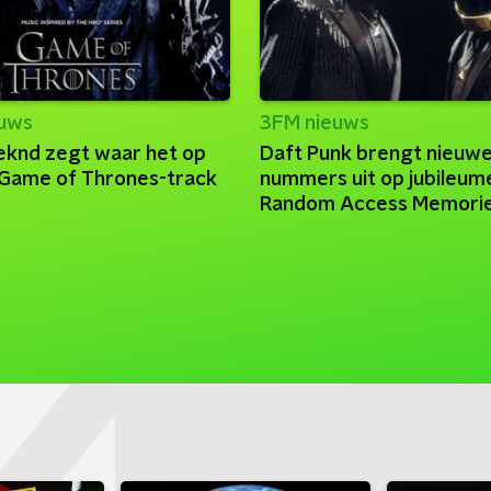
euws
3FM nieuws
knd zegt waar het op
Daft Punk brengt nieuw
n Game of Thrones-track
nummers uit op jubileume
Random Access Memori