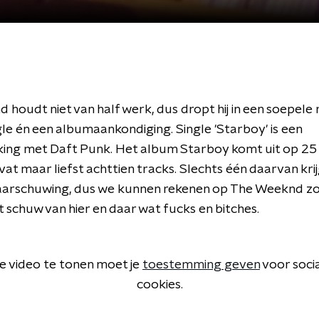
 houdt niet van half werk, dus dropt hij in een soepel
le én een albumaankondiging. Single 'Starboy' is een
ng met Daft Punk. Het album Starboy komt uit op 2
at maar liefst achttien tracks. Slechts één daarvan kri
-waarschuwing, dus we kunnen rekenen op The Weeknd zo
t schuw van hier en daar wat fucks en bitches.
 video te tonen moet je
toestemming geven
voor soci
cookies.