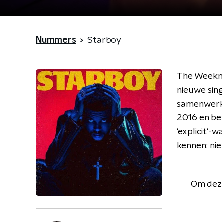
Nummers
Starboy
The Weeknd
nieuwe sing
samenwerki
2016 en bev
'explicit'
kennen: nie
Om deze