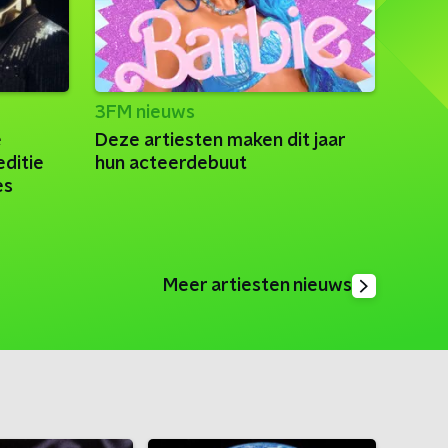
3FM nieuws
e
Deze artiesten maken dit jaar
ditie
hun acteerdebuut
es
Meer artiesten nieuws