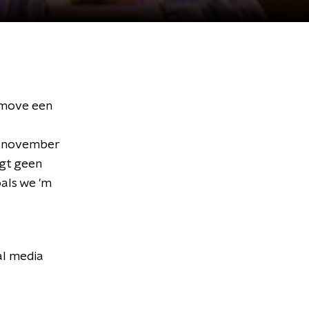
e move een
5 november
jgt geen
als we 'm
al media