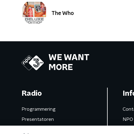
The Who
WE WANT
MORE
Radio
Inf
Programmering
Cont
Presentatoren
NPO 
Frequenties
App 