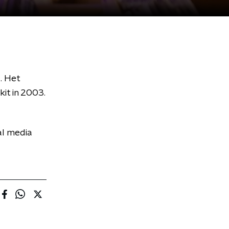
. Het
it in 2003.
al media