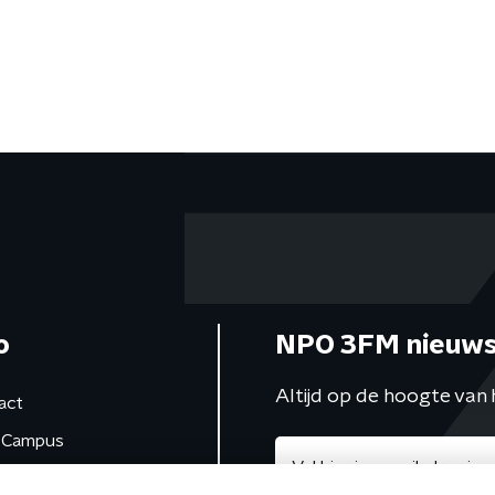
o
NPO 3FM nieuws
Altijd op de hoogte van 
act
Campus
de studio