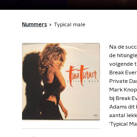
Nummers
Typical male
Na de succ
de hitsingle
volgende t
Break Ever
Private Dan
Mark Knopf
bij Break E
Adams dit k
aantal lekk
'Typical Ma