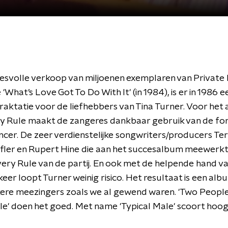
esvolle verkoop van miljoenen exemplaren van Private
 'What’s Love Got To Do With It' (in 1984), is er in 1986 e
raktatie voor de liefhebbers van Tina Turner. Voor het
y Rule maakt de zangeres dankbaar gebruik van de fo
cer. De zeer verdienstelijke songwriters/producers Ter
ler en Rupert Hine die aan het succesalbum meewerkte
very Rule van de partij. En ook met de helpende hand v
eer loopt Turner weinig risico. Het resultaat is een al
ere meezingers zoals we al gewend waren. 'Two People', 
le' doen het goed. Met name 'Typical Male' scoort hoog