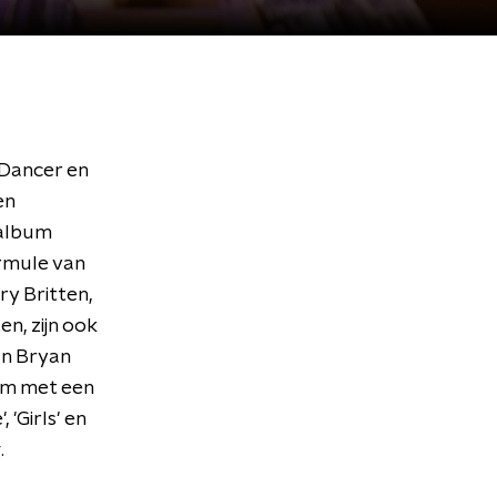
 Dancer en
en
 album
rmule van
ry Britten,
n, zijn ook
an Bryan
bum met een
'Girls' en
.