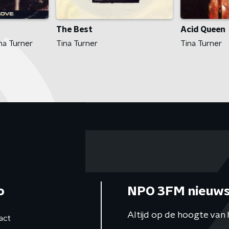
The Best
Acid Queen
na Turner
Tina Turner
Tina Turner
o
NPO 3FM nieuws
Altijd op de hoogte van 
act