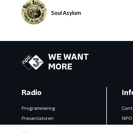
Soul Asylum
WE WANT
MORE
Radio
Inf
Programmering
Cont
Presentatoren
NPO 
Frequenties
App 