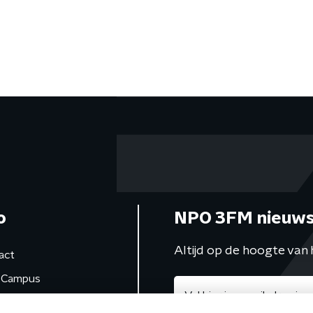
o
NPO 3FM nieuws
Altijd op de hoogte van 
act
Campus
de studio