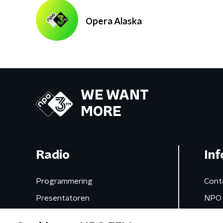
Opera Alaska
WE WANT
MORE
Radio
Inf
Programmering
Cont
Presentatoren
NPO 
Frequenties
App 