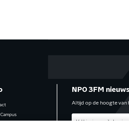
o
NPO 3FM nieuws
Altijd op de hoogte van 
act
Campus
de studio