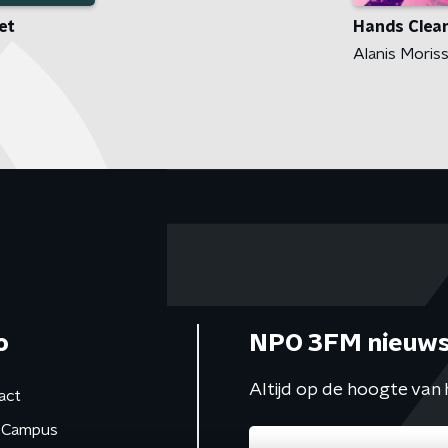
et
Hands Clea
Alanis Moris
o
NPO 3FM nieuws
Altijd op de hoogte van 
act
Campus