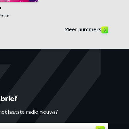
n
sette
Meer nummers
brief
het laatste radio nieuws?