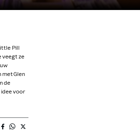
tle Pill
e veegt ze
euw
n met Glen
In de
t idee voor