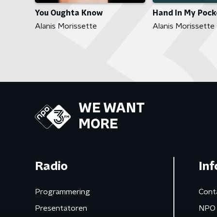
You Oughta Know
Hand In My Pock
Alanis Morissette
Alanis Morissette
WE WANT
MORE
Radio
Inf
Programmering
Cont
Presentatoren
NPO 