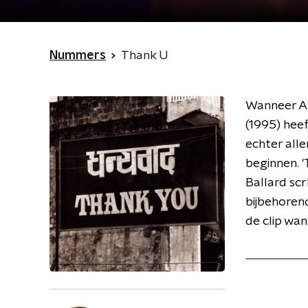
Nummers
Thank U
Wanneer Ala
(1995) hee
echter alle
beginnen. '
Ballard scr
bijbehorend
de clip wa