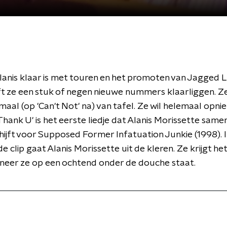
nis klaar is met touren en het promoten van Jagged Lit
ft ze een stuk of negen nieuwe nummers klaarliggen. Z
maal (op 'Can't Not' na) van tafel. Ze wil helemaal opni
Thank U' is het eerste liedje dat Alanis Morissette same
hijft voor Supposed Former Infatuation Junkie (1998). 
e clip gaat Alanis Morissette uit de kleren. Ze krijgt he
nneer ze op een ochtend onder de douche staat.