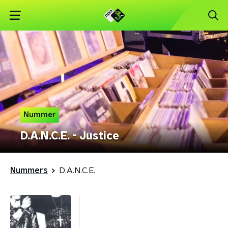
Nummer
D.A.N.C.E. - Justice
Nummers
D.A.N.C.E.