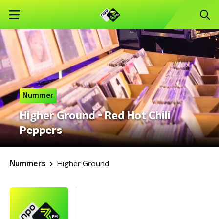
Nummer
Higher Ground - Red Hot Chili
Peppers
Nummers
Higher Ground