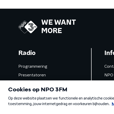
WE WANT
MORE
Radio
Inf
Programmering
Cont
Presentatoren
NPO 
Frequenties
App 
Gemist
Algemene voorwaarden
Privacybeleid