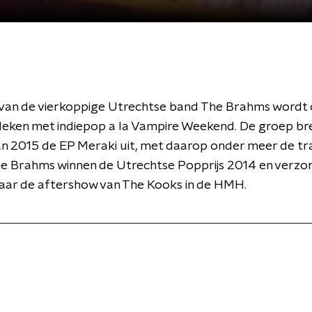
van de vierkoppige Utrechtse band The Brahms wordt 
leken met indiepop a la Vampire Weekend. De groep bre
an 2015 de EP Meraki uit, met daarop onder meer de tr
The Brahms winnen de Utrechtse Popprijs 2014 en verzo
jaar de aftershow van The Kooks in de HMH.