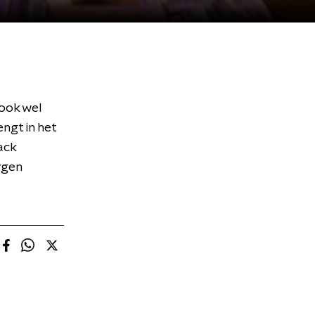
ook wel
ngt in het
ack
rgen