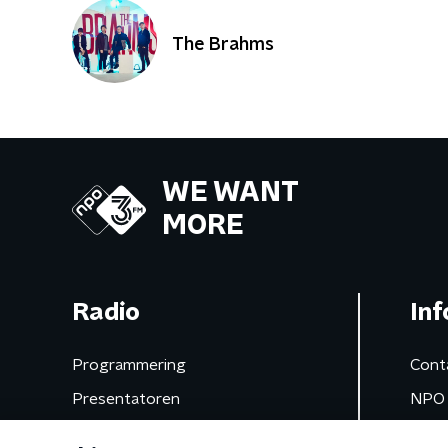
The Brahms
WE WANT
MORE
Radio
Inf
Programmering
Cont
Presentatoren
NPO 
Frequenties
App 