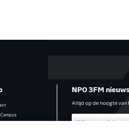
o
NPO 3FM nieuws
Altijd op de hoogte van 
act
Campus
de studio