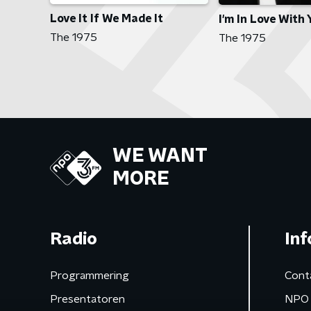
Love It If We Made It
I'm In Love With 
The 1975
The 1975
WE WANT
MORE
Radio
Inf
Programmering
Cont
Presentatoren
NPO 