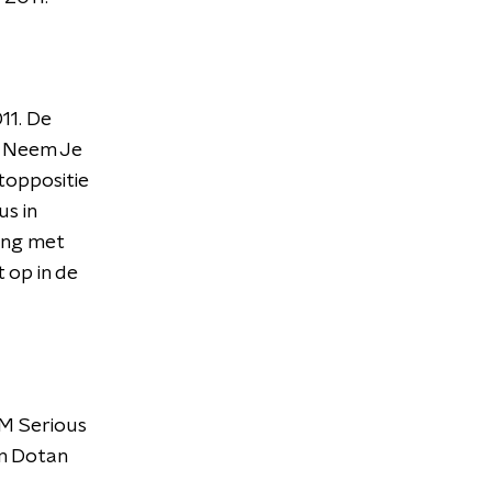
11. De
Ik Neem Je
toppositie
us in
ing met
 op in de
FM Serious
en Dotan