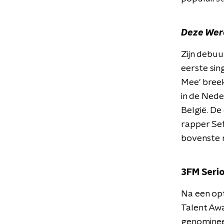
Deze Were
Zijn debu
eerste sing
Mee' breek
in de Nede
België. De
rapper Sef
bovenste r
3FM Serio
Na een opt
Talent Awa
genomineer