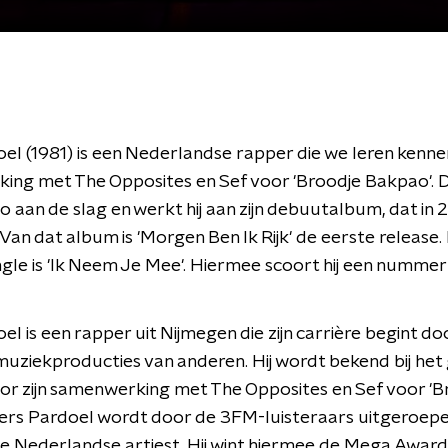
el (1981) is een Nederlandse rapper die we leren kennen
ing met The Opposites en Sef voor 'Broodje Bakpao'. 
lo aan de slag en werkt hij aan zijn debuutalbum, dat in 
 Van dat album is 'Morgen Ben Ik Rijk' de eerste release.
gle is 'Ik Neem Je Mee'. Hiermee scoort hij een nummer 1
el is een rapper uit Nijmegen die zijn carrière begint do
muziekproducties van anderen. Hij wordt bekend bij het
or zijn samenwerking met The Opposites en Sef voor 'B
ers Pardoel wordt door de 3FM-luisteraars uitgeroepe
e Nederlandse artiest. Hij wint hiermee de Mega Award