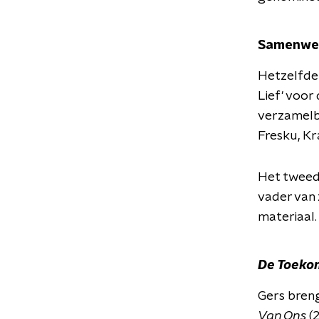
Samenwer
Hetzelfde 
Lief' voo
verzamelb
Fresku, Kr
Het tweed
vader van 
materiaal
De Toekom
Gers breng
Van Ons
(