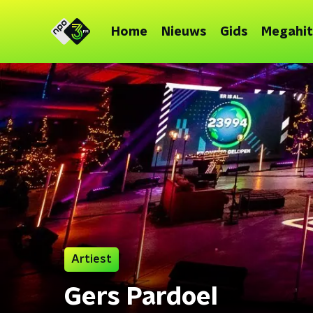
Home
Nieuws
Gids
Megahit
Artiest
Gers Pardoel