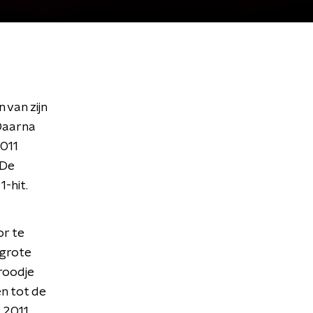
 van zijn
Daarna
2011
 De
-hit.
or te
 grote
roodje
n tot de
 2011.