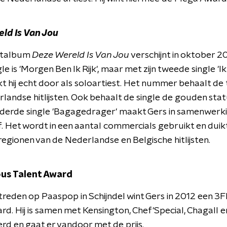
ld Is Van Jou
utalbum
Deze Wereld Is Van Jou
verschijnt in oktober 20
le is 'Morgen Ben Ik Rijk', maar met zijn tweede single '
t hij echt door als soloartiest. Het nummer behaalt de 
rlandse hitlijsten. Ook behaalt de single de gouden stat
 derde single 'Bagagedrager' maakt Gers in samenwerk
. Het wordt in een aantal commercials gebruikt en duikt
egionen van de Nederlandse en Belgische hitlijsten.
us Talent Award
reden op Paaspop in Schijndel wint Gers in 2012 een 3
rd. Hij is samen met Kensington, Chef'Special, Chagall 
d en gaat er vandoor met de prijs.