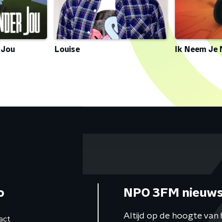
 Jou
Louise
Ik Neem Je
o
NPO 3FM nieuws
Altijd op de hoogte van 
act