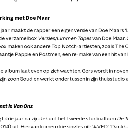
king met Doe Maar
jaar maakt de rapper een eigen versie van Doe Maars '
r de verzamelbox
Versies/Limmen Tapes
van Doe Maar. 
ox maken ook andere Top Notch-artiesten, zoals The O
aantje Pappie en Postmen, een re-make van een hit van
e album laat even op zich wachten. Gers wordt in nov
zijn zoon Goud en werkt ondertussen in zijn thuisstudio
.
st Is Van Ons
t drie jaar na zijn debuut het tweede studioalbum
De T
2014)
uit. Hiervan komen drie singles uit: '#VFD', 'Dankb