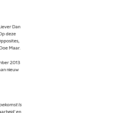
Liever Dan
Op deze
pposites,
 Doe Maar.
ember 2013
 aan nieuw
oekomst Is
aarheid' en