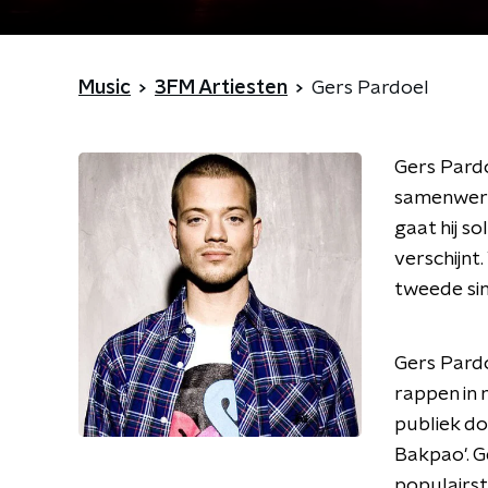
Music
3FM Artiesten
Gers Pardoel
Gers Pardo
samenwerk
gaat hij so
verschijnt.
tweede sin
Gers Pardo
rappen in 
publiek do
Bakpao'. G
populairst