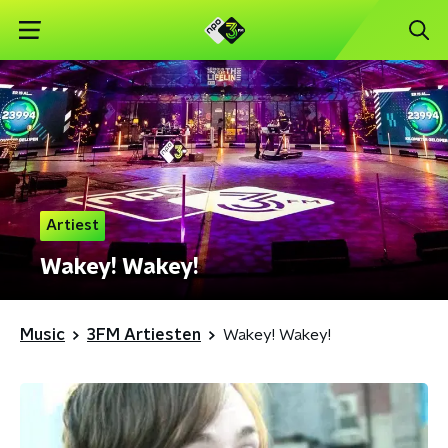
Artiest
Wakey! Wakey!
Music
3FM Artiesten
Wakey! Wakey!