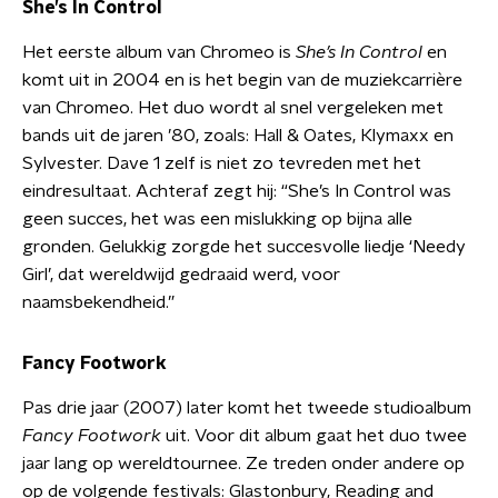
She’s In Control
Het eerste album van Chromeo is
She’s In Control
en
komt uit in 2004 en is het begin van de muziekcarrière
van Chromeo. Het duo wordt al snel vergeleken met
bands uit de jaren ’80, zoals: Hall & Oates, Klymaxx en
Sylvester. Dave 1 zelf is niet zo tevreden met het
eindresultaat. Achteraf zegt hij: “She’s In Control was
geen succes, het was een mislukking op bijna alle
gronden. Gelukkig zorgde het succesvolle liedje ‘Needy
Girl’, dat wereldwijd gedraaid werd, voor
naamsbekendheid.”
Fancy Footwork
Pas drie jaar (2007) later komt het tweede studioalbum
Fancy Footwork
uit. Voor dit album gaat het duo twee
jaar lang op wereldtournee. Ze treden onder andere op
op de volgende festivals: Glastonbury, Reading and