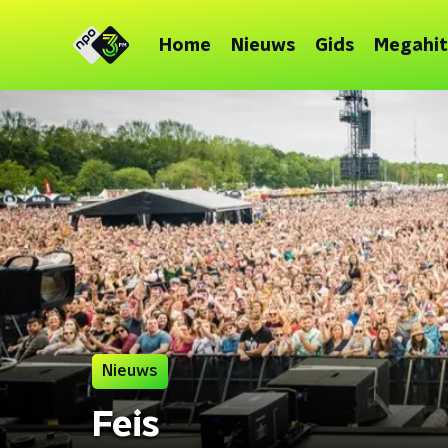
Home
Nieuws
Gids
Megahit
Nieuws
Feis