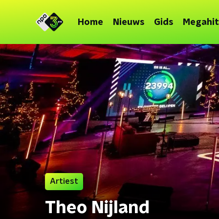
Home
Nieuws
Gids
Megahit
Artiest
Theo Nijland