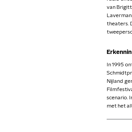
van Brigit
Laverman. 
theaters. 
tweepersoo
Erkenni
In 1995 on
Schmidtpri
Nijland ge
Filmfestiv
scenario. 
met het a