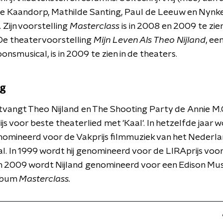
te Kaandorp, Mathilde Santing, Paul de Leeuw en Nynk
Zijn voorstelling
Masterclass
is in 2008 en 2009 te zien
De theatervoorstelling
Mijn Leven Als Theo Nijland
, ee
nsmusical, is in 2009 te zien in de theaters.
ng
tvangt Theo Nijland en The Shooting Party de Annie M.
js voor beste theaterlied met 'Kaal'. In hetzelfde jaar 
nomineerd voor de Vakprijs filmmuziek van het Nederl
al. In 1999 wordt hij genomineerd voor de LIRAprijs voo
In 2009 wordt Nijland genomineerd voor een Edison Mu
lbum
Masterclass.