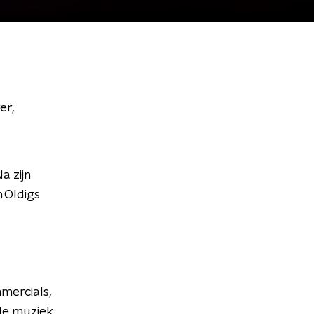
er,
a zijn
n Oldigs
mercials,
 de muziek