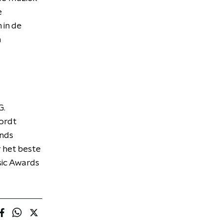
e
 in de
n
G.
wordt
ands
r het beste
sic Awards