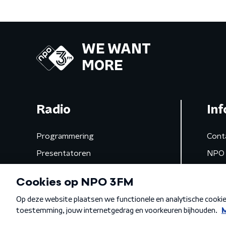
WE WANT
MORE
Radio
Inf
Programmering
Cont
Presentatoren
NPO 
Frequenties
App 
Gemist
Algemene voorwaarden
Privacybeleid