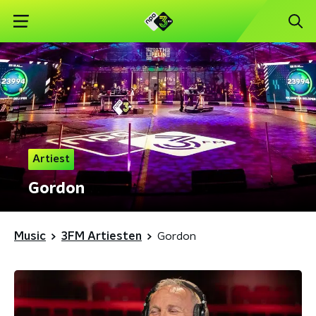
Artiest
Gordon
Music
3FM Artiesten
Gordon