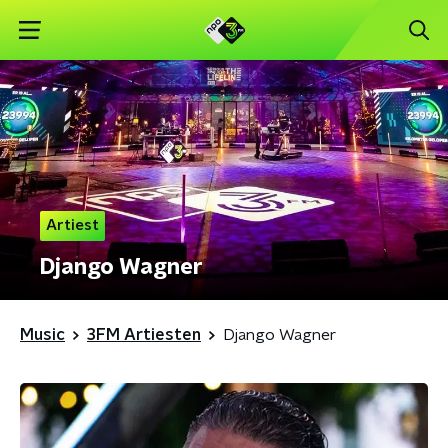
Artiest
Django Wagner
Music
3FM Artiesten
Django Wagner