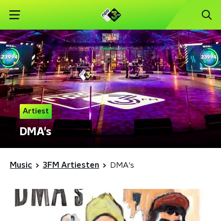
Artiest
DMA's
Music
3FM Artiesten
DMA's