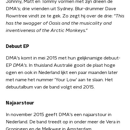
Johnny, Matt en Tommy vormen met zijn drieën de
DMA's; drie vrienden uit Sydney. Blur-drummer Dave
Rowntree vindt ze te gek. Zo zegt hij over de drie:
"This
has the swagger of Oasis and the musicality and
inventiveness of the Arctic Monkeys."
Debuut EP
DMA's komt in mei 2015 met hun gelijknamige debuut-
EP
DMA's
. In thuisland Australië gooit de plaat hoge
ogen en ook in Nederland lijkt een paar maanden later
met name het nummer 'Your Low' aan te slaan. Het
debuutalbum van de band volgt eind 2015.
Najaarstour
In november 2015 geeft DMA's een najaarstour in
Nederland. De band treedt op in onder meer de Vera in
Groningen en de Melkweg in Amsterdam.