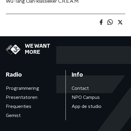
Wu-Tang Clan-klassieker C.R.E.A.M.
WE WANT
MORE
Radio
Info
Programmering
Contact
Presentatoren
NPO Campus
Frequenties
App de studio
Gemist