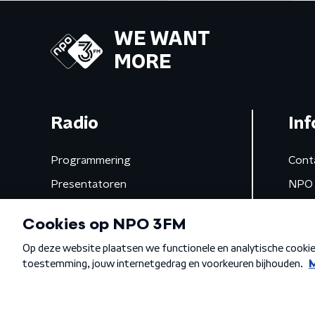
WE WANT
MORE
Radio
Inf
Programmering
Cont
Presentatoren
NPO 
Frequenties
App 
Gemist
Algemene voorwaarden
Privacybeleid