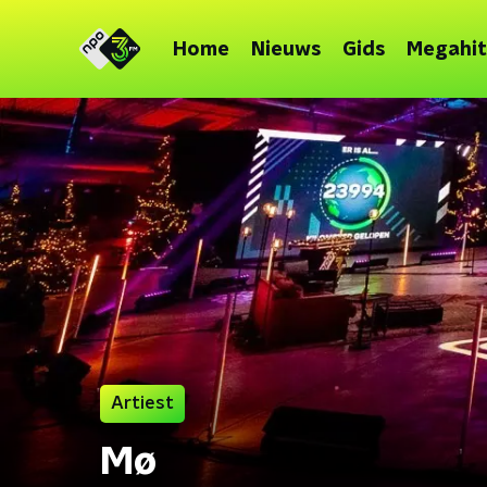
Home
Nieuws
Gids
Megahit
Artiest
Mø