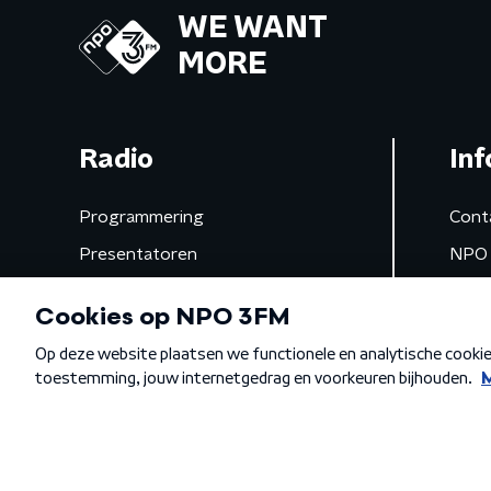
WE WANT
MORE
Radio
Inf
Programmering
Cont
Presentatoren
NPO 
Frequenties
App 
Gemist
Algemene voorwaarden
Privacybeleid