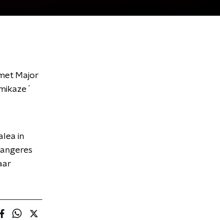
 met Major
amikaze´
lea in
 zangeres
aar