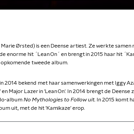
Marie Ørsted) is een Deense artiest. Ze werkte samen
de enorme hit ´Lean On´ en brengt in 2015 haar hit ´K
et opkomende tweede album.
in 2014 bekend met haar samenwerkingen met Iggy Aza
t' en Major Lazer in 'Lean On'. In 2014 brengt de Deense
olo-album
No Mythologies to Follow uit.
In 2015 komt h
um uit, met de hit 'Kamikaze' erop.