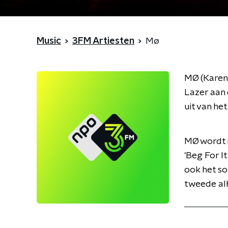
Music
3FM Artiesten
Mø
MØ (Karen 
Lazer aan 
uit van h
MØ wordt 
'Beg For I
ook het s
tweede alb