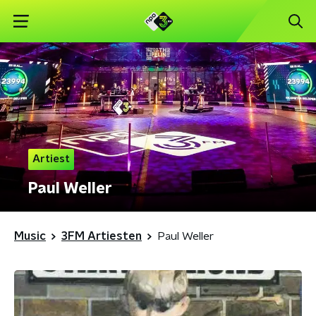
Artiest
Paul Weller
Music
3FM Artiesten
Paul Weller