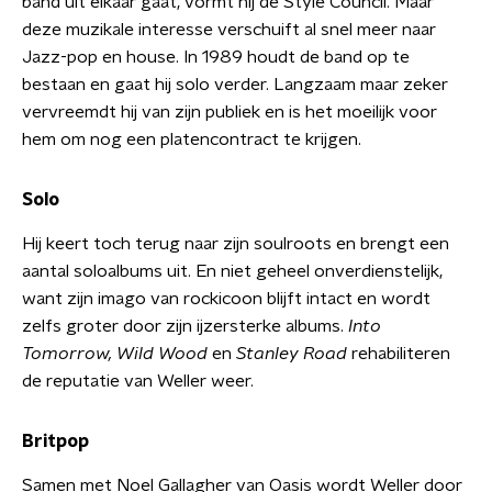
band uit elkaar gaat, vormt hij de Style Council. Maar
deze muzikale interesse verschuift al snel meer naar
Jazz-pop en house. In 1989 houdt de band op te
bestaan en gaat hij solo verder. Langzaam maar zeker
vervreemdt hij van zijn publiek en is het moeilijk voor
hem om nog een platencontract te krijgen.
Solo
Hij keert toch terug naar zijn soulroots en brengt een
aantal soloalbums uit. En niet geheel onverdienstelijk,
want zijn imago van rockicoon blijft intact en wordt
zelfs groter door zijn ijzersterke albums.
Into
Tomorrow, Wild Wood
en
Stanley Road
rehabiliteren
de reputatie van Weller weer.
Britpop
Samen met Noel Gallagher van Oasis wordt Weller door