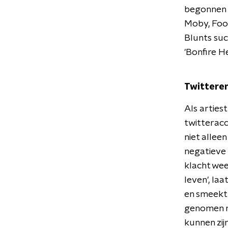
begonnen i
Moby, Foo 
Blunts su
'Bonfire He
Twitteren
Als arties
twitteracc
niet alleen
negatieve 
klacht wee
leven', la
en smeekt 
genomen m
kunnen zij