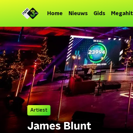
Home
Nieuws
Gids
Megahit
Artiest
James Blunt