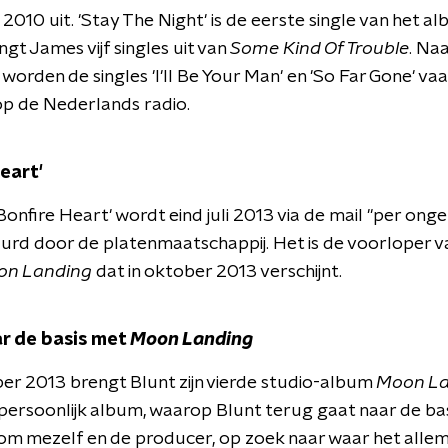
010 uit. 'Stay The Night' is de eerste single van het al
ngt James vijf singles uit van
Some Kind Of Trouble
. Naa
 worden de singles 'I'll Be Your Man' en 'So Far Gone' va
op de Nederlands radio.
eart'
'Bonfire Heart' wordt eind juli 2013 via de mail "per onge
rd door de platenmaatschappij. Het is de voorloper v
on Landing
dat in oktober 2013 verschijnt.
r de basis met
Moon Landing
er 2013 brengt Blunt zijn vierde studio-album
Moon La
 persoonlijk album, waarop Blunt terug gaat naar de bas
om mezelf en de producer, op zoek naar waar het alle