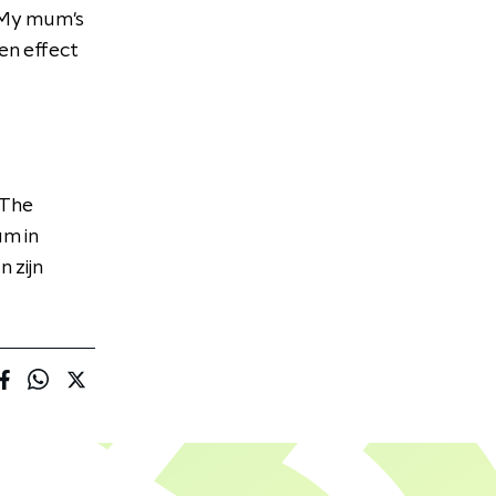
My mum's
een effect
 The
um in
 zijn