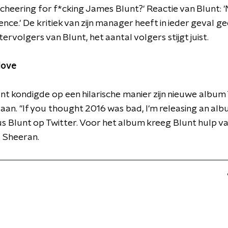
s cheering for f*cking James Blunt?' Reactie van Blunt: '
ence.' De kritiek van zijn manager heeft in ieder geval g
ervolgers van Blunt, het aantal volgers stijgt juist.
love
t kondigde op een hilarische manier zijn nieuwe album
aan. "If you thought 2016 was bad, I'm releasing an alb
us Blunt op Twitter. Voor het album kreeg Blunt hulp van
d Sheeran.