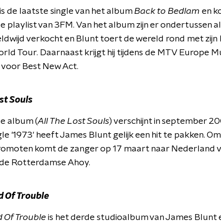
is de laatste single van het album
Back to Bedlam
en ko
 playlist van 3FM. Van het album zijn er ondertussen al
ldwijd verkocht en Blunt toert de wereld rond met zijn
ld Tour. Daarnaast krijgt hij tijdens de MTV Europe 
 voor Best New Act.
st Souls
e album (
All The Lost Souls
) verschijnt in september 2
gle '1973' heeft James Blunt gelijk een hit te pakken. O
promoten komt de zanger op 17 maart naar Nederland 
n de Rotterdamse Ahoy.
 Of Trouble
 Of Trouble
is het derde studioalbum van James Blunt 