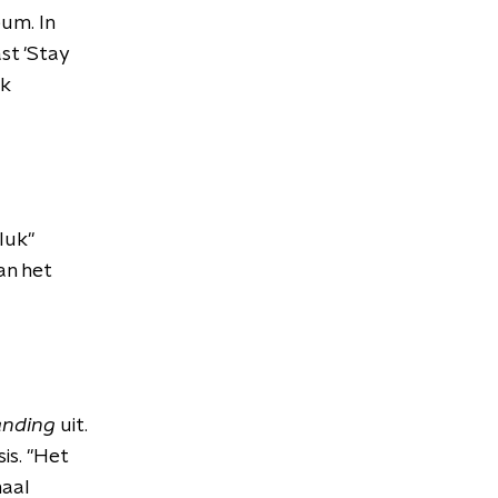
bum. In
st 'Stay
ak
luk"
an het
nding
uit.
is. "Het
maal