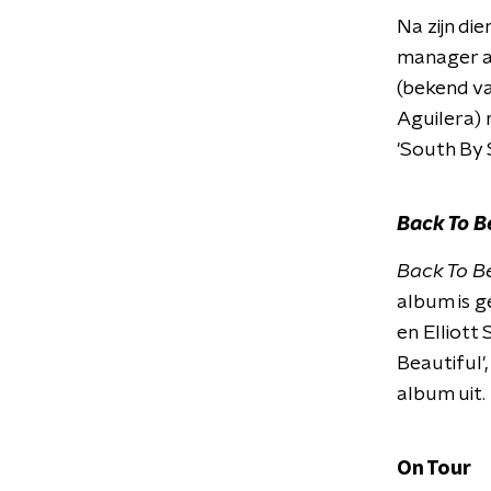
Na zijn die
manager al
(bekend va
Aguilera) 
'South By 
Back To 
Back To 
album is 
en Elliott
Beautiful'
album uit.
On Tour