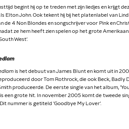
nsttijd begint hij op te treden met zijn liedjes en krijgt d
s Elton John. Ook tekent hij bij het platenlabel van Lin
n de 4 Non Blondes en songschrijver voor Pink en Chris
nadat ze hem heeft zien spelen op het grote Amerikaans
South West'.
Bedlam
Bedlam
is het debuut van James Blunt en komt uit in 200
geproduceerd door Tom Rothrock, die ook Beck, Badly
 Smith produceerde. De eerste single van het album, 'You
, is een grote hit. In november 2005 komt de tweede sin
 Dit nummer is getiteld 'Goodbye My Lover'.