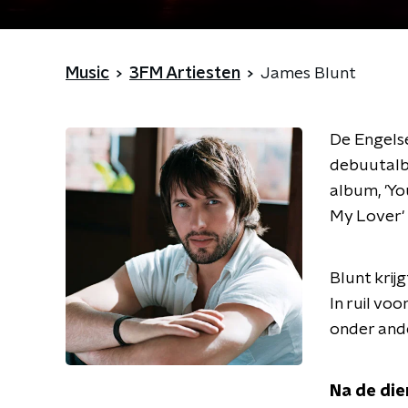
Music
3FM Artiesten
James Blunt
De Engelse 
debuutalbu
album, 'Yo
My Lover' 
Blunt krij
In ruil voo
onder ander
Na de die