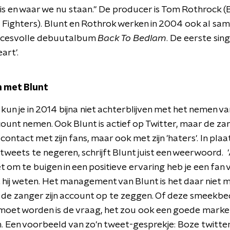
s en waar we nu staan." De producer is Tom Rothrock (
Fighters). Blunt en Rothrok werken in 2004 ook al sa
ccesvolle debuutalbum
Back To Bedlam
. De eerste sing
art'.
 met Blunt
t kun je in 2014 bijna niet achterblijven met het nemen v
ount nemen. Ook Blunt is actief op Twitter, maar de zan
 contact met zijn fans, maar ook met zijn 'haters'. In pla
tweets te negeren, schrijft Blunt juist een weerwoord.
t om te buigen in een positieve ervaring heb je een fan 
at hij weten. Het management van Blunt is het daar niet 
de zanger zijn account op te zeggen. Of deze smeekbe
oet worden is de vraag, het zou ook een goede marke
n. Een voorbeeld van zo'n tweet-gesprekje: Boze twitter