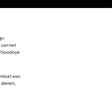
ijn
 van het
es 'Goodbye
oldaat was.
 dienen,