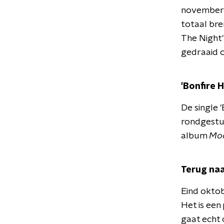
november 2
totaal bre
The Night'
gedraaid 
'Bonfire H
De single 
rondgestuu
album
Mo
Terug naa
Eind oktob
Het is een
gaat echt 