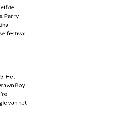
ezelfde
da Perry
tina
e festival
5. Het
 Drawn Boy
're
gle van het