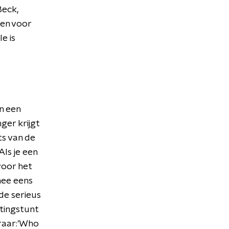
Beck,
men voor
le is
an een
ger krijgt
ats van de
'Als je een
voor het
mee eens
de serieus
tingstunt
aar:'
Who