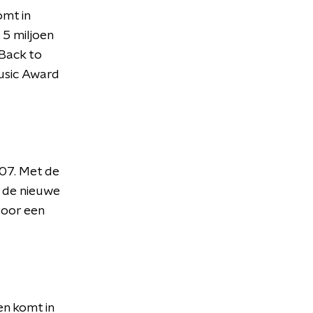
mt in
 5 miljoen
 Back to
Music Award
007. Met de
m de nieuwe
voor een
en komt in