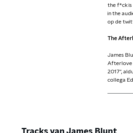
the f*ck i
in the audi
op de twitt
The After
James Blun
Afterlove 
2017", ald
collega E
Tracks van James Blunt