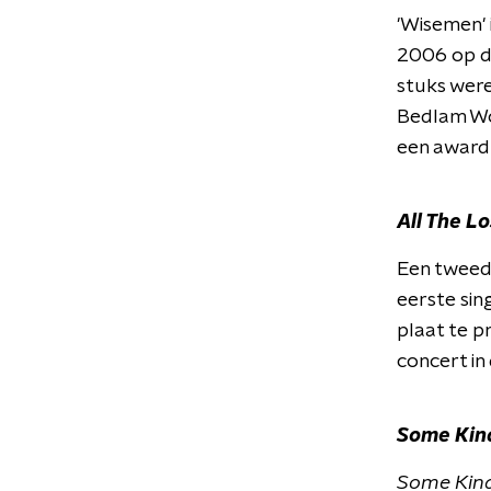
'Wisemen' 
2006 op de
stuks were
Bedlam Wor
een award
All The Lo
Een tweed
eerste sin
plaat te 
concert i
Some Kind
Some Kind