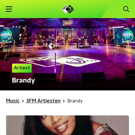
Artiest
Brandy
Music
3FM Artiesten
Brandy