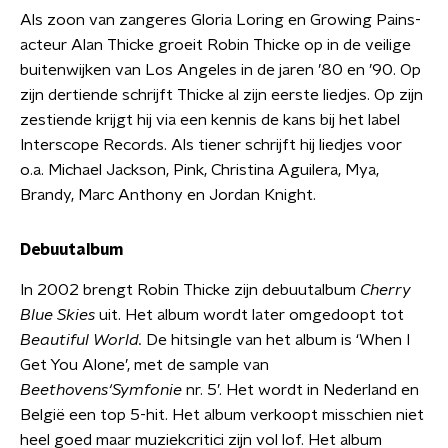
Als zoon van zangeres Gloria Loring en Growing Pains-
acteur Alan Thicke groeit Robin Thicke op in de veilige
buitenwijken van Los Angeles in de jaren ’80 en ’90. Op
zijn dertiende schrijft Thicke al zijn eerste liedjes. Op zijn
zestiende krijgt hij via een kennis de kans bij het label
Interscope Records. Als tiener schrijft hij liedjes voor
o.a. Michael Jackson, Pink, Christina Aguilera, Mya,
Brandy, Marc Anthony en Jordan Knight.
Debuutalbum
In 2002 brengt Robin Thicke zijn debuutalbum
Cherry
Blue Skies
uit. Het album wordt later omgedoopt tot
Beautiful World.
De hitsingle van het album is ‘When I
Get You Alone’, met de sample van
Beethovens
‘Symfonie
nr. 5’. Het wordt in Nederland en
België een top 5-hit. Het album verkoopt misschien niet
heel goed maar muziekcritici zijn vol lof. Het album