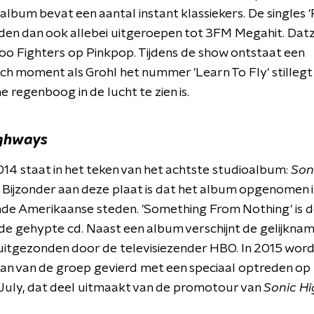
album bevat een aantal instant klassiekers.
De singles 
den dan ook allebei uitgeroepen tot 3FM Megahit. Datz
oo Fighters op Pinkpop. Tijdens de show ontstaat een
ch moment als Grohl het nummer 'Learn To Fly' stilleg
 regenboog in de lucht te zien is.
ighways
014 staat in het teken van het achtste studioalbum:
Son
. Bijzonder aan deze plaat is dat het album opgenomen i
nde Amerikaanse steden. 'Something From Nothing' is d
 de gehypte cd. Naast een album verschijnt de gelijknami
uitgezonden door de televisiezender HBO. In 2015 word
aan van de groep gevierd met een speciaal optreden op
July, dat deel uitmaakt van de promotour van
Sonic H