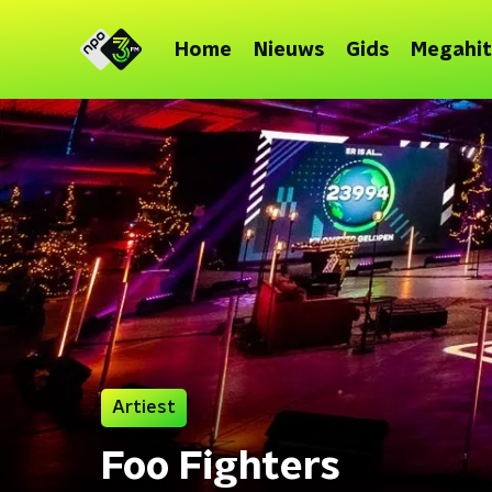
Home
Nieuws
Gids
Megahit
Artiest
Foo Fighters