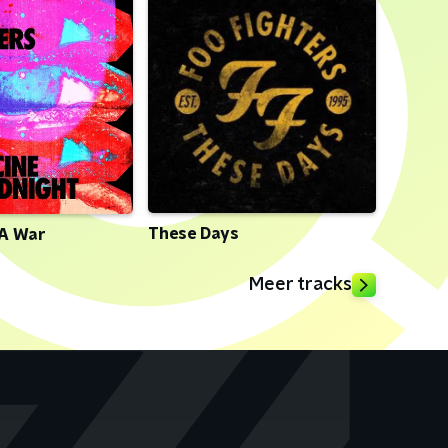
These Days
 A War
Meer tracks