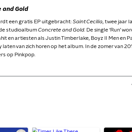
 and Gold
rdt een gratis EP uitgebracht:
Saint Cecilia
, twee jaar l
de studioalbum
Concrete and Gold
. De single ‘Run’ w
t en artiesten als Justin Timberlake, Boyz II Men en P
laten van zich horen op het album. In de zomer van 20
rs op Pinkpop.