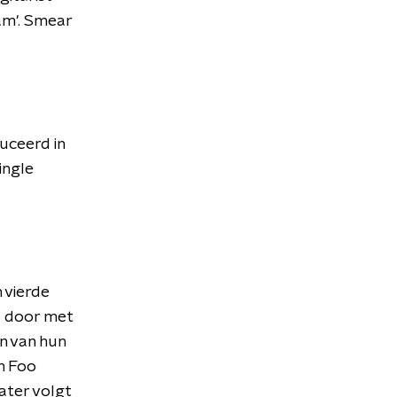
am'. Smear
uceerd in
ingle
 vierde
d door met
en van hun
an Foo
later volgt