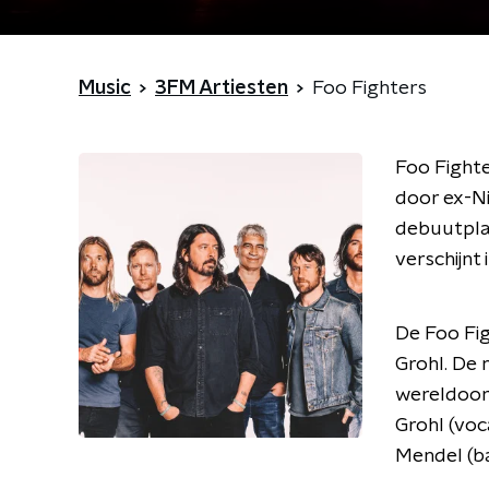
Music
3FM Artiesten
Foo Fighters
Foo Fighte
door ex-N
debuutplaa
verschijnt 
De Foo Fig
Grohl. De 
wereldoorl
Grohl (voca
Mendel (ba