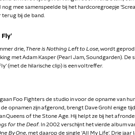
l nog mee samenspeelde bij het hardcoregroepje 'Scre
r terug bij de band.
 Fly'
mer drie,
There is Nothing Left to Lose
, wordt geprod
ing met Adam Kasper (Pearl Jam, Soundgarden). De s
ly' (met de hilarische clip) is een voltreffer.
gaan Foo Fighters de studio in voor de opname van hun
 de opnamen zijn afgerond, brengt Dave Grohl enige tij
an Queens of the Stone Age. Hij helpt ze bij het afrond
gs for the Deaf
. In 2002 verschijnt het vierde album v
ne By One
, met daarop de single 'All My Life'. Drie jaar 