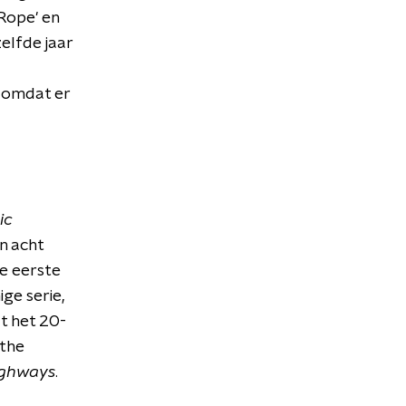
'Rope' en
elfde jaar
t omdat er
ic
n acht
e eerste
ge serie,
t het 20-
 the
ighways
.