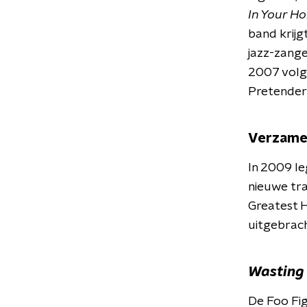
In Your H
band krijg
jazz-zange
2007 volg
Pretender'
Verzamel
In 2009 le
nieuwe tr
Greatest H
uitgebrach
Wasting 
De Foo Fi