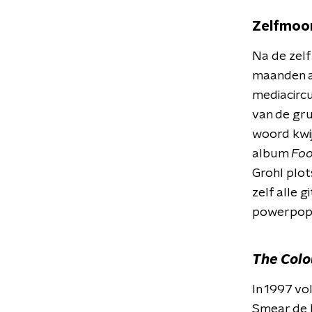
Zelfmoor
Na de zelf
maanden af
mediacirc
van de grun
woord kwij
album
Foo
Grohl plot
zelf alle 
powerpop e
The Colo
In 1997 vo
Smear de b