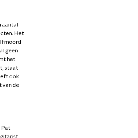
 aantal
ecten. Het
zelfmoord
wil geen
mt het
t, staat
eeft ook
t van de
t Pat
gitarist