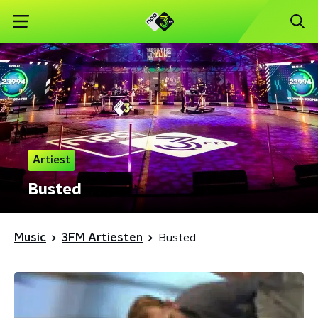
Artiest
Busted
Music
3FM Artiesten
Busted